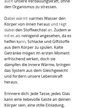
auch 
unsere Verdauungskraft, ohne 
den Organismus zu stressen. 
D
​abei wärmt w
armes Wasser den 
Körper von innen heraus
​ und
​regt 
dabei 
den Stoffwechsel
​ an. 
Zudem 
w
ird es als
 reinigend angesehen, da es 
helfen 
k
​ann
, Schlacke und Giftstoffe 
aus dem Körper zu spülen. Kalte 
Getränke mögen im ersten Moment 
erfrischend wirken, doch sie 
dämpfen die innere Wärme, bringen 
das System aus dem Gleichgewicht 
und fordern unsere Lebenskraft 
heraus.
Erinnere dich: Jede Tasse, jedes Glas 
kann eine liebevolle Geste an deinen 
Körper sein
, 
eine stille Einladung, 