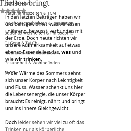
Fließen bringt
Posts & News
Mit NaN von 5 Sternen bewertet.
Natur, Jahreszeiten & TCM
In den letzten Beiträgen haben wir 
Weisheitsgeschichten & Inspiration
uns dem gewidmet, was wir essen
: 
nährend, bewusst, verbunden mit 
Buddhas Weisheiten & Philosophie
der Erde. Doch heute richten wir 
Qi Gong & Tai Chi
unsere Aufmerksamkeit auf etwas 
ebenso Essenzielles: das, 
was
​ und 
Meditation & Achtsamkeit
wie
 wir trinken
. 
Gesundheit & Wohlbefinden
BLOG
In der Wärme des Sommers sehnt 
sich unser Körper nach Leichtigkeit 
und Fluss. Wasser schenkt uns hier 
die Lebensenergie, die unser Körper 
braucht: Es reinigt, nährt und bringt 
uns ins innere Gleichgewicht. 
Doch 
​leider sehen wir viel zu oft das 
Trinken nur als körperliche 