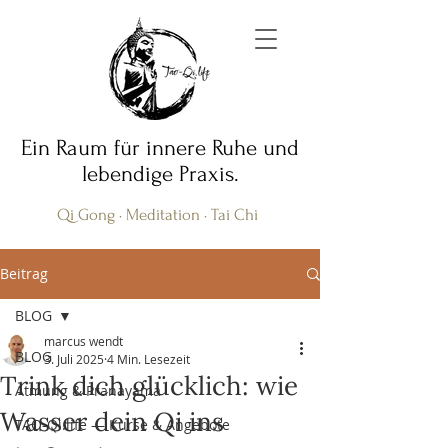
Ein Raum für innere Ruhe und
lebendige Praxis.
Qi Gong · Meditation · Tai Chi
Beitrag
BLOG
marcus wendt
BLOG
3. Juli 2025
4 Min. Lesezeit
Trink dich glücklich: wie
Atmung & Pranayama
Wasser dein Qi ins
TAO-Qi.life — Kurse & Angebote