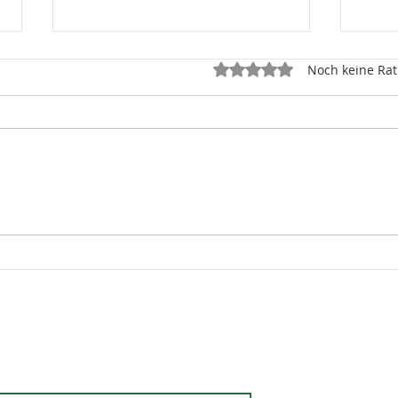
Mit 0 von 5 Sternen bewe
Noch keine Rat
Kursbeginn ab Montag -
Der 
Kostenfreier Qi Gong
Anfä
Sommerflow
Schr
Ruhe
Allta