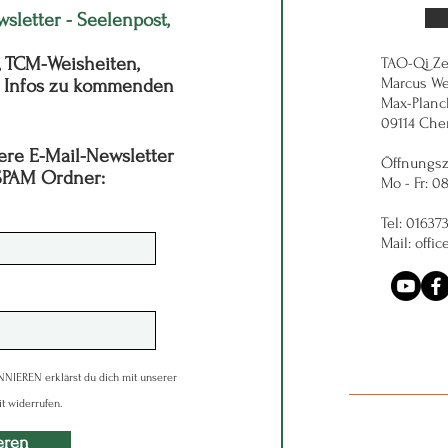
wsletter - Seelenpost,
, TCM-Weisheiten,
TAO-Qi Z
Marcus W
e Infos zu kommenden
Max-Planck
09114 Che
ere E-Mail-Newsletter
Öffnungsz
 SPAM Ordner:
Mo - Fr: 0
Tel: 01637
Mail: offic
IEREN erklärst du dich mit unserer
t widerrufen.
eren