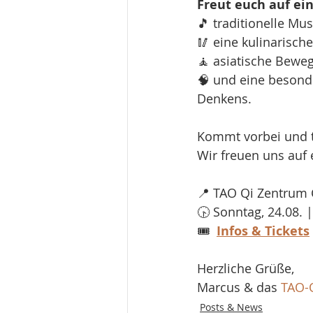
Freut euch auf ein
🎵 traditionelle Mu
🥢 eine kulinarisc
🧘 asiatische Bewe
🧠 und eine besonde
Denkens.
Kommt vorbei und t
Wir freuen uns auf 
📍 TAO Qi Zentrum
🕟 Sonntag, 24.08. |
🎟  
Infos & Tickets
​Herzliche Grüße, 
Marcus & das 
TAO-Q
Posts & News