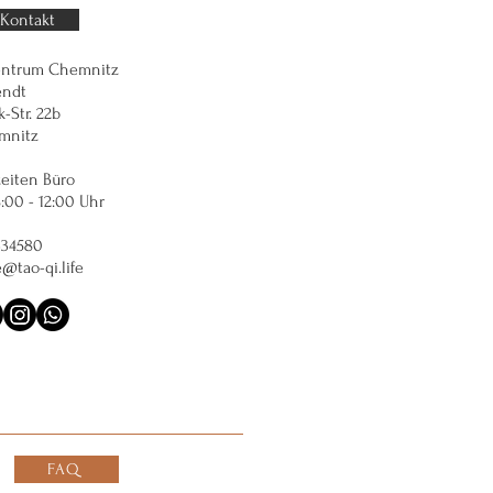
Kontakt
entrum Chemnitz
endt
-Str. 22b
mnitz
eiten Büro
8:00 - 12:00 Uhr
334580
e@tao-qi.life
FAQ