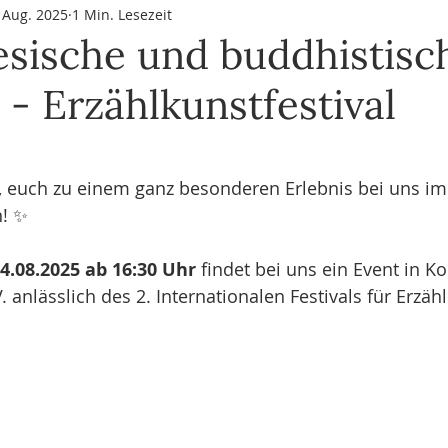
 Aug. 2025
1 Min. Lesezeit
Buddhas Weisheiten & Philosophie
Qi Gong & Tai Chi
M
sische und buddhistisc
- Erzählkunstfestival
LOG
rnen bewertet.
, euch zu einem ganz besonderen Erlebnis bei uns im
n! ✨
4.08.2025 ab 16:30 Uhr
 findet bei uns ein Event in K
anlässlich des 2. Internationalen Festivals für Erzähl