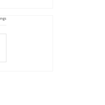
rtet.
ings
Achtfache Pfad für
nger: acht einfache
itte zu mehr Klarheit,
 und Mitgefühl im
g