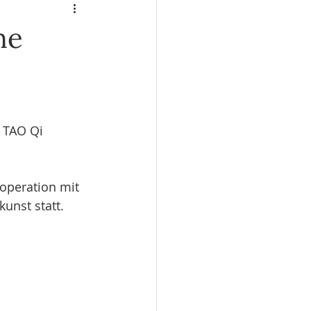
editation & Achtsamkeit
he
 TAO Qi 
ooperation mit 
kunst statt.