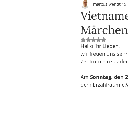
marcus wendt
15.
Weisheitsgeschichten & Inspiration
Vietname
Märchen 
Gesundheit & Wohlbefinden
B
Mit NaN von 5 Ste
Hallo ihr Lieben,
wir freuen uns sehr
Zentrum einzulade
Am 
Sonntag, den 2
dem Erzählraum e.V. 