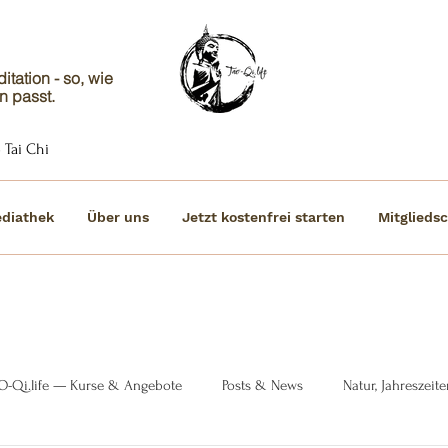
tation - so, wie
n passt.
 Tai Chi
diathek
Über uns
Jetzt kostenfrei starten
Mitgliedsc
O-Qi.life — Kurse & Angebote
Posts & News
Natur, Jahreszei