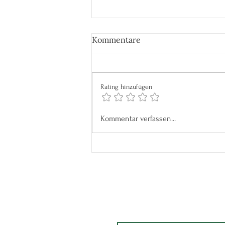
Kommentare
Rating hinzufügen
Eine Auszeit, die dein Leben
Kommentar verfassen...
verändern kann – Retreat
mit Krankenkassen-
Zuschuss