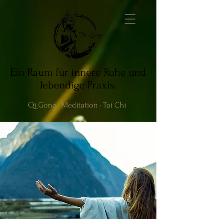
Ein Raum für innere Ruhe und
lebendige Praxis.
Qi Gong · Meditation · Tai Chi