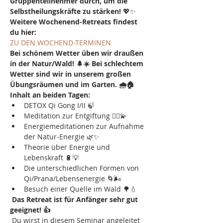
Gruppenteilnehmer durch, um die 
Selbstheilungskräfte zu stärken!
 💖✨
Weitere Wochenend-Retreats findest 
du hier:
ZU DEN WOCHEND-TERMINEN
Bei schönem Wetter üben wir draußen 
in der Natur/Wald! 🌲☀️ Bei schlechtem 
Wetter sind wir in unserem großen 
Übungsräumen und im Garten. 🌧️🏠
Inhalt an beiden Tagen:
DETOX Qi Gong I/II 🍃
Meditation zur Entgiftung 🧘‍♂️💫
Energiemeditationen zur Aufnahme 
der Natur-Energie 🌿✨
Theorie über Energie und 
Lebenskraft 🔋💡
Die unterschiedlichen Formen von 
Qi/Prana/Lebensenergie 🌀🌬️
Besuch einer Quelle im Wald 🌳💧
Das Retreat ist für Anfänger sehr gut 
geeignet! 👍
 Du wirst in diesem Seminar angeleitet 