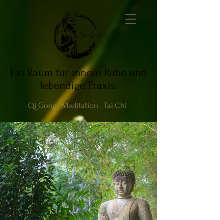
Ein Raum für innere Ruhe und
lebendige Praxis.
Qi Gong · Meditation · Tai Chi