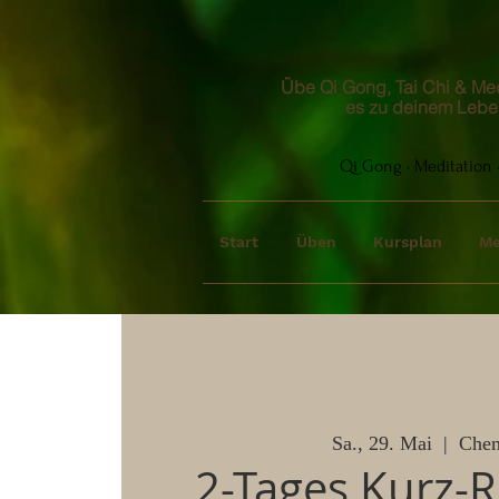
Übe Qi Gong, Tai Chi & Medi
es zu deinem Lebe
Qi Gong · Meditation ·
Start
Üben
Kursplan
Me
Sa., 29. Mai
  |  
Chem
2-Tages Kurz-R