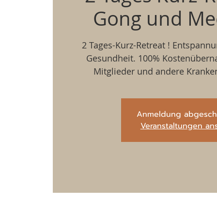
Gong und Med
2 Tages-Kurz-Retreat ! Entspannu
Gesundheit. 100% Kostenübern
Mitglieder und andere Kranke
Anmeldung abgesch
Veranstaltungen an