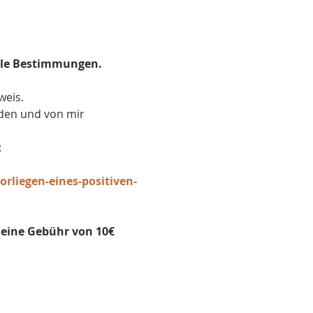
lle Bestimmungen.
weis.
rden und von mir 
:
liegen-eines-positiven-
eine Gebühr von 10€ 