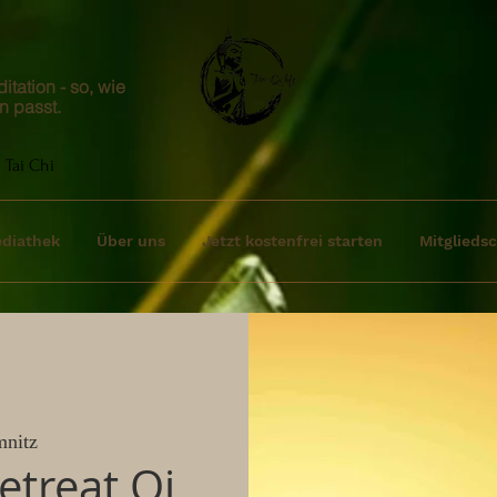
tation - so, wie
n passt.
 Tai Chi
diathek
Über uns
Jetzt kostenfrei starten
Mitgliedsc
nitz
etreat Qi