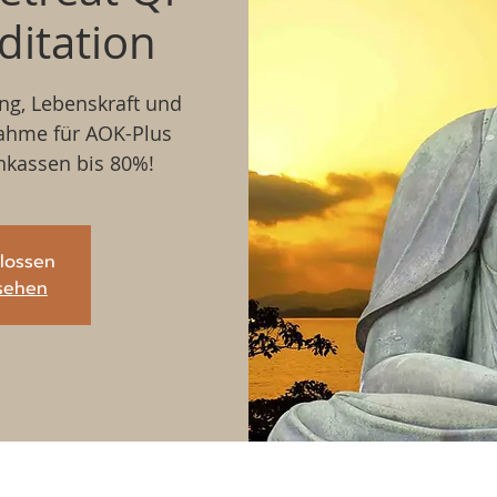
itation
ng, Lebenskraft und
ahme für AOK-Plus
nkassen bis 80%!
lossen
sehen