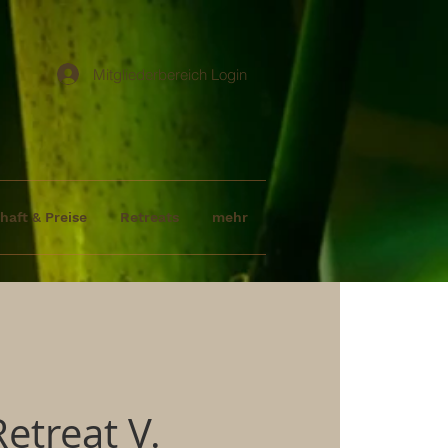
Mitgliederbereich Login
haft & Preise
Retreats
mehr
etreat V.