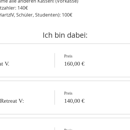
me alle anderen Kassen! (Vorkasse)
tzahler: 140€

artzIV, Schüler, Studenten): 100€
Ich bin dabei:
Preis
at V.
160,00 €
Preis
 Retreat V:
140,00 €