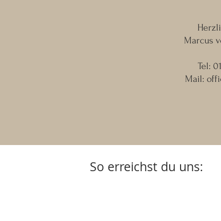
Herzl
Marcus v
Tel: 
Mail:
off
So erreichst du uns: