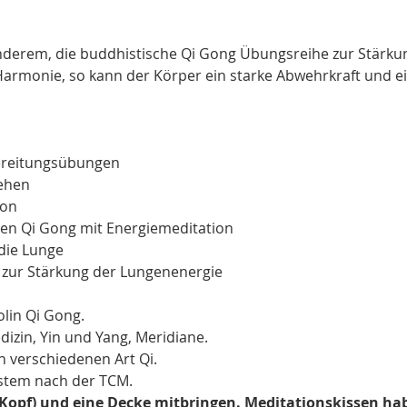
nderem, die buddhistische Qi Gong Übungsreihe zur Stärkun
 Harmonie, so kann der Körper ein starke Abwehrkraft und 
ereitungsübungen
ehen
ion
gen Qi Gong mit Energiemeditation
 die Lunge
r zur Stärkung der Lungenenergie
lin Qi Gong.
dizin, Yin und Yang, Meridiane.
n verschiedenen Art Qi.
stem nach der TCM.
n Kopf) und eine Decke mitbringen. Meditationskissen hab