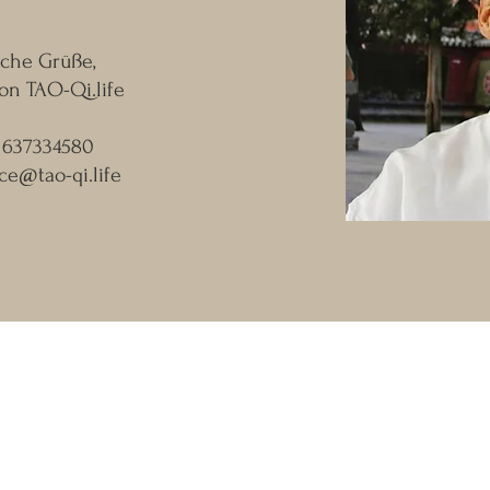
iche Grüße,
on TAO-Qi.life
01637334580
ice@tao-qi.life