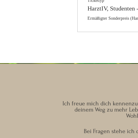
Tickettyp
HarztIV, Studenten 
Ermäßigter Sonderpreis (Har
Ich freue mich dich kennenzul
deinem Weg zu mehr Lebe
Wohl
Bei Fragen stehe ich d