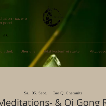
tation - so, wie
n passt.
 Tai Chi
diathek
Über uns
Jetzt kostenfrei starten
Mitgliedsc
Sa., 05. Sept.
  |  
Tao Qi Chemnitz
Meditations- & Qi Gong R