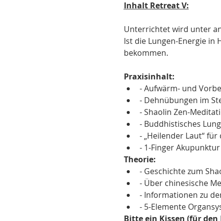
Inhalt Retreat V:
Unterrichtet wird unter a
Ist die Lungen-Energie in
bekommen.

Praxisinhalt:
- Aufwärm- und Vorb
- Dehnübungen im St
- Shaolin Zen-Meditat
- Buddhistisches Lun
- „Heilender Laut“ für
- 1-Finger Akupunktu
Theorie:
- Geschichte zum Shao
- Über chinesische Me
- Informationen zu de
- 5-Elemente Organsy
Bitte ein Kissen (für de