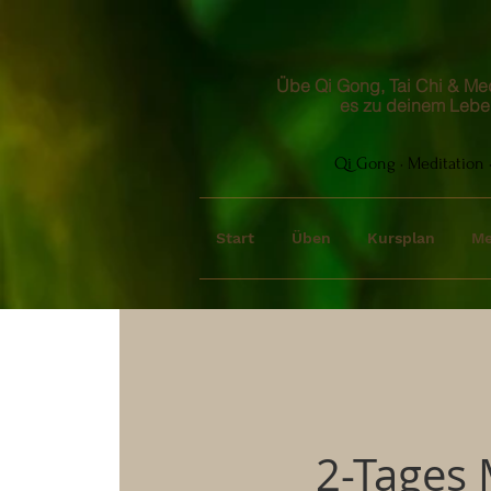
Übe Qi Gong, Tai Chi & Medi
es zu deinem Lebe
Qi Gong · Meditation ·
Start
Üben
Kursplan
Me
2-Tages 