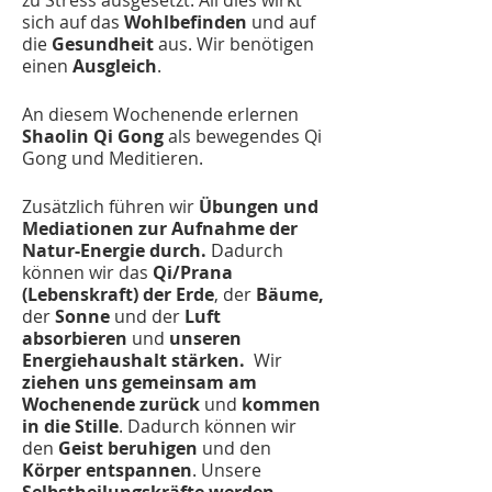
zu Stress ausgesetzt. All dies wirkt
sich auf das
Wohlbefinden
und auf
die
Gesundheit
aus. Wir benötigen
einen
Ausgleich
.
An diesem Wochenende erlernen
Shaolin Qi Gong
als bewegendes Qi
Gong und Meditieren.
Zusätzlich führen wir
Übungen und
Mediationen zur Aufnahme der
Natur-Energie durch.
Dadurch
können wir das
Qi/Prana
(Lebenskraft) der Erde
, der
Bäume,
der
Sonne
und der
Luft
absorbieren
und
unseren
Energiehaushalt stärken.
Wir
ziehen uns gemeinsam am
Wochenende zurück
und
kommen
in die Stille
. Dadurch können wir
den
Geist beruhigen
und den
Körper entspannen
. Unsere