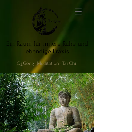
Ein Raum für innere Ruhe und
lebendige Praxis.
Qi Gong · Meditation · Tai Chi