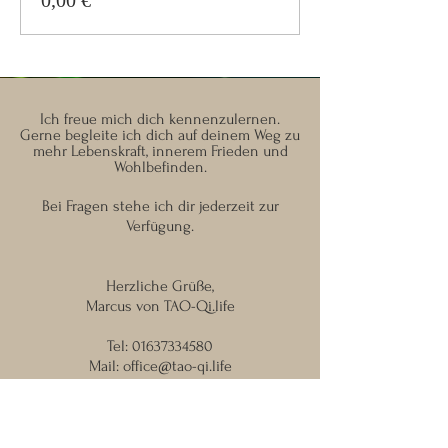
0,00 €
Ich freue mich dich kennenzulernen.
Gerne begleite ich dich auf deinem Weg zu
mehr Lebenskraft, innerem Frieden und
Wohlbefinden.
Bei Fragen stehe ich dir jederzeit zur
Verfügung.
Herzliche Grüße,
Marcus von TAO-Qi.life
Tel:
01637334580
Mail:
office@tao-qi.life