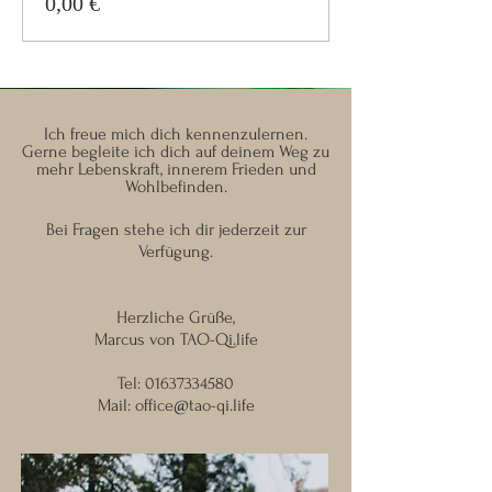
0,00 €
Ich freue mich dich kennenzulernen.
Gerne begleite ich dich auf deinem Weg zu
mehr Lebenskraft, innerem Frieden und
Wohlbefinden.
Bei Fragen stehe ich dir jederzeit zur
Verfügung.
Herzliche Grüße,
Marcus von TAO-Qi.life
Tel:
01637334580
Mail:
office@tao-qi.life