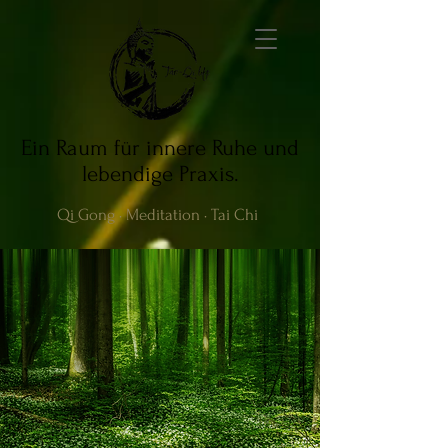
Ein Raum für innere Ruhe und
lebendige Praxis.
Qi Gong · Meditation · Tai Chi