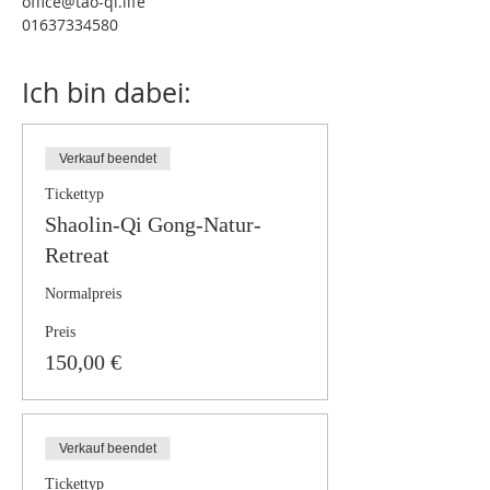
office@tao-qi.life
01637334580
Ich bin dabei:
Verkauf beendet
Tickettyp
Shaolin-Qi Gong-Natur-
Retreat
Normalpreis
Preis
150,00 €
Verkauf beendet
Tickettyp