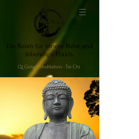
Ein Raum für innere Ruhe und
lebendige Praxis.
Qi Gong · Meditation · Tai Chi