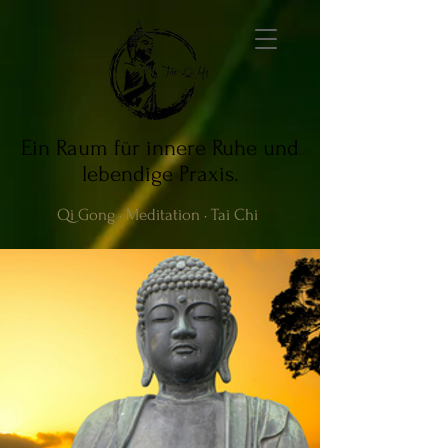
Ein Raum für innere Ruhe und
lebendige Praxis.
Qi Gong · Meditation · Tai Chi