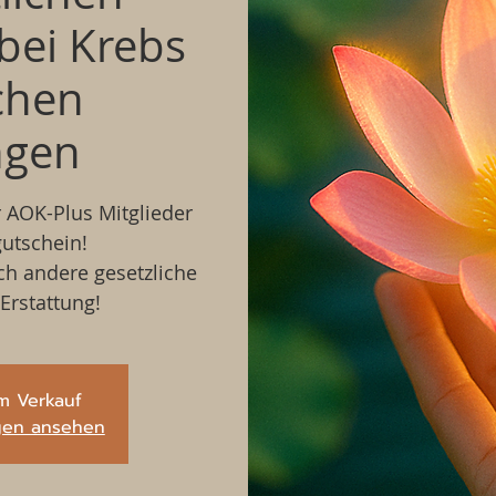
bei Krebs
chen
ngen
 AOK-Plus Mitglieder
utschein!
h andere gesetzliche
Erstattung!
m Verkauf
ngen ansehen