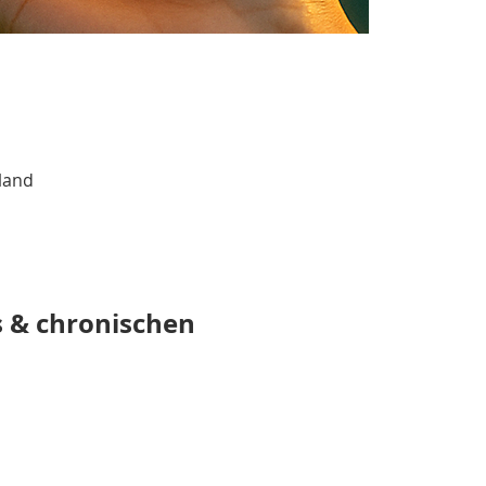
land
s & chronischen 