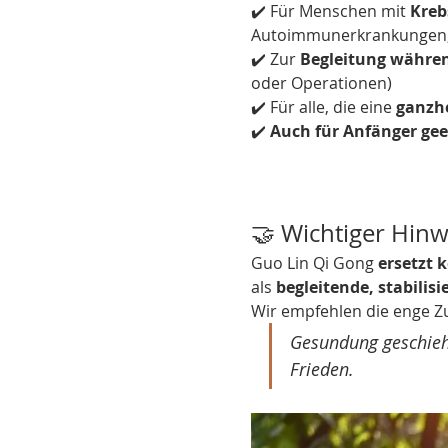
✔️ Für Menschen mit 
Kreb
Autoimmunerkrankungen,
✔️ Zur 
Begleitung währe
oder Operationen)
✔️ Für alle, die eine 
ganzhe
✔️ 
Auch für Anfänger gee
🤝 Wichtiger Hinw
Guo Lin Qi Gong 
ersetzt 
als 
begleitende, stabili
Wir empfehlen die enge Z
Gesundung geschieht
Frieden.