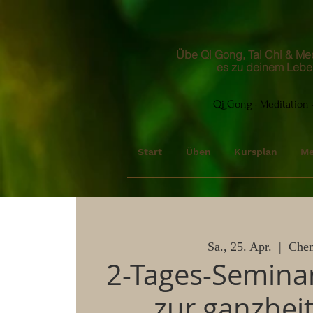
Übe Qi Gong, Tai Chi & Medi
es zu deinem Lebe
Qi Gong · Meditation ·
Start
Üben
Kursplan
Me
Sa., 25. Apr.
  |  
Che
2-Tages-Semina
zur ganzheit