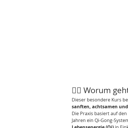
🧘‍♀️ Worum geh
Dieser besondere Kurs be
sanften, achtsamen un
Die Praxis basiert auf den
Jahren ein Qi-Gong-System 
Lebensenergie (Qi)
 in Ei