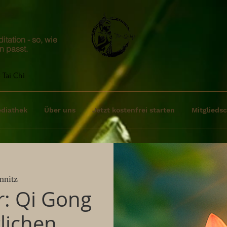
tation - so, wie
n passt.
 Tai Chi
diathek
Über uns
Jetzt kostenfrei starten
Mitgliedsc
mnitz
r: Qi Gong
lichen