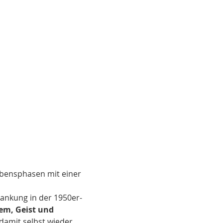
bensphasen mit einer 
rankung in der 1950er-
em, Geist und 
damit selbst wieder 