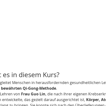
t es in diesem Kurs?
gleitet Menschen in herausfordernden gesundheitlichen Le
d bewährten Qi-Gong-Methode
.
 Lehren von 
Frau Guo Lin
, die nach ihrer eigenen Krebserk
entwickelte, das gezielt darauf ausgerichtet ist, 
Körper, At
nklang zu bringen. Sie konnte sich nach den Überlieferungen 