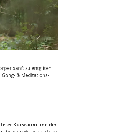
rper sanft zu entgiften 
i Gong- & Meditations-
uteter Kursraum und der 
cheiden wir, was sich im 