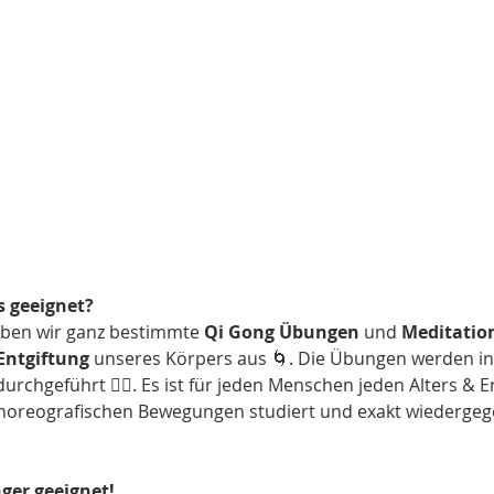
s geeignet?
en wir ganz bestimmte 
Qi Gong Übungen
 und 
Meditatio
Entgiftung
 unseres Körpers aus 🌀. Die Übungen werden in
durchgeführt 🧘‍♀️. Es ist für jeden Menschen jeden Alters & 
oreografischen Bewegungen studiert und exakt wiedergeg
nger geeignet!