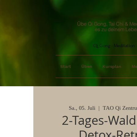
Übe Qi Gong, Tai Chi & Medi
es zu deinem Lebe
Qi Gong · Meditation ·
Start
Üben
Kursplan
Me
Sa., 05. Juli
  |  
TAO Qi Zentru
2-Tages-Wal
Detox-Retr