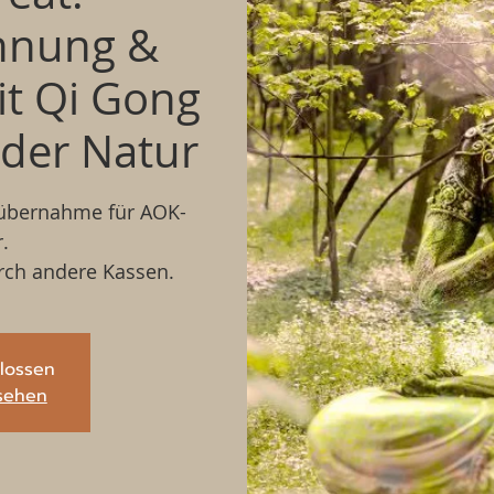
nnung &
it Qi Gong
 der Natur
nübernahme für AOK-
.
rch andere Kassen.
lossen
sehen