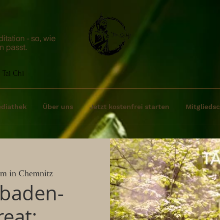
tation - so, wie
n passt.
 Tai Chi
diathek
Über uns
Jetzt kostenfrei starten
Mitgliedsc
m in Chemnitz
dbaden-
eat: