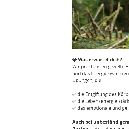
💎 Was erwartet dich?
Wir praktizieren gezielte
und das Energiesystem zu 
Übungen, die:
✅ die Entgiftung des Körp
✅ die Lebensenergie stär
✅ das emotionale und geist
Auch bei unbeständigem 
Garten
 bieten einen gesc