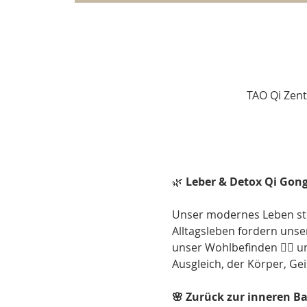
TAO Qi Zent
🌿 
Leber & Detox Qi Gong
Unser modernes Leben stel
Alltagsleben fordern unser
unser Wohlbefinden 🧘‍♂️ 
Ausgleich, der Körper, Gei
🌸 Zurück zur inneren B