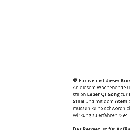
💖 Für wen ist dieser Kur
An diesem Wochenende üb
stillen 
Leber Qi Gong
 zur 
Stille
 und mit dem 
Atem
 
müssen keine schweren ch
Wirkung zu erfahren ✨🌿
Das Retreat ist für Anfä