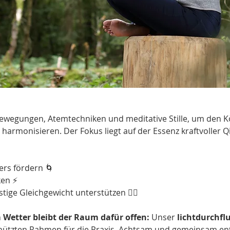
 Bewegungen, Atemtechniken und meditative Stille, um den Kö
harmonisieren. Der Fokus liegt auf der Essenz kraftvoller Q
ers fördern 🌀
ken ⚡
ige Gleichgewicht unterstützen 🧘‍♀️
Wetter bleibt der Raum dafür offen:
 Unser 
lichtdurchfl
hützten Rahmen für die Praxis. Achtsam und gemeinsam ents