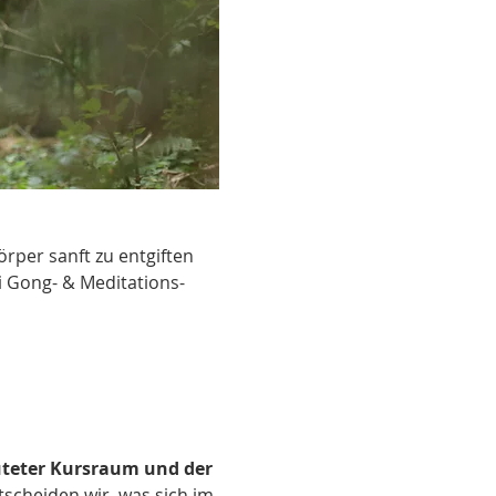
rper sanft zu entgiften 
i Gong- & Meditations-
uteter Kursraum und der 
cheiden wir, was sich im 