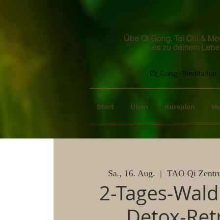
Übe Qi Gong, Tai Chi & Medi
es zu deinem Lebe
Qi Gong · Meditation ·
Start
Üben
Kursplan
Me
Sa., 16. Aug.
  |  
TAO Qi Zentr
2-Tages-Wal
Detox-Retr