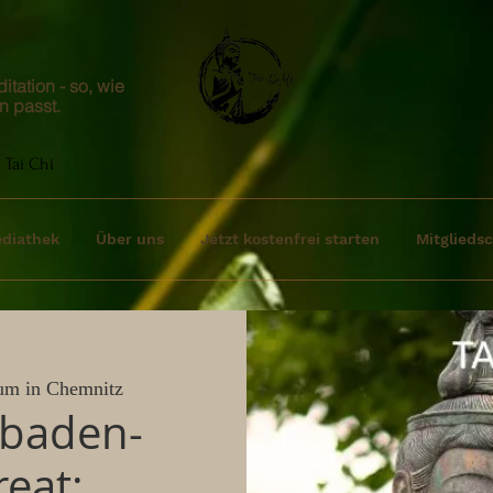
tation - so, wie
n passt.
 Tai Chi
diathek
Über uns
Jetzt kostenfrei starten
Mitgliedsc
um in Chemnitz
dbaden-
eat: