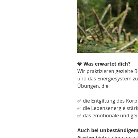
💎 Was erwartet dich?
Wir praktizieren gezielte
und das Energiesystem zu 
Übungen, die:
✅ die Entgiftung des Körp
✅ die Lebensenergie stär
✅ das emotionale und geist
Auch bei unbeständigem 
Garten
 bieten einen gesc