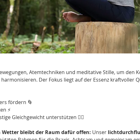
 Bewegungen, Atemtechniken und meditative Stille, um den Kö
harmonisieren. Der Fokus liegt auf der Essenz kraftvoller Q
ers fördern 🌀
ken ⚡
ige Gleichgewicht unterstützen 🧘‍♀️
Wetter bleibt der Raum dafür offen:
 Unser 
lichtdurchfl
hützten Rahmen für die Praxis. Achtsam und gemeinsam ents