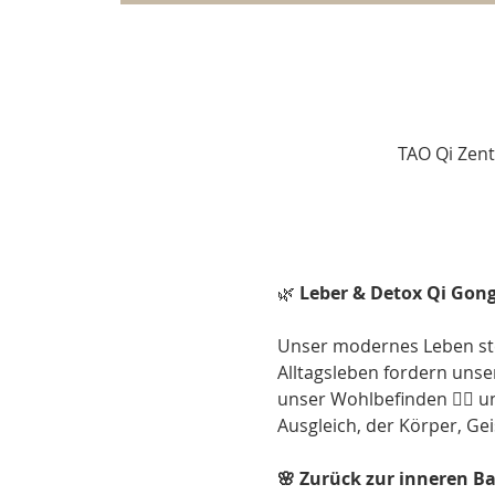
TAO Qi Zent
🌿 
Leber & Detox Qi Gong
Unser modernes Leben stel
Alltagsleben fordern unser
unser Wohlbefinden 🧘‍♂️ 
Ausgleich, der Körper, Gei
🌸 Zurück zur inneren B