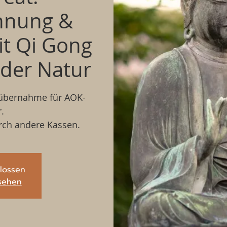
nnung &
it Qi Gong
 der Natur
nübernahme für AOK-
.
rch andere Kassen.
lossen
sehen