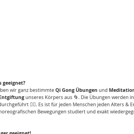
s geeignet?
en wir ganz bestimmte 
Qi Gong Übungen
 und 
Meditatio
Entgiftung
 unseres Körpers aus 🌀. Die Übungen werden in
durchgeführt 🧘‍♀️. Es ist für jeden Menschen jeden Alters & 
oreografischen Bewegungen studiert und exakt wiedergeg
nger geeignet!