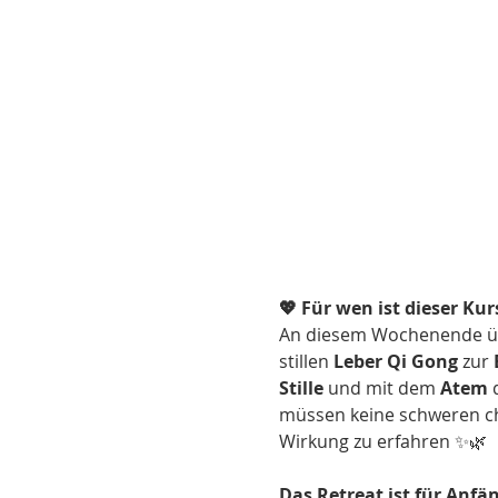
💖 Für wen ist dieser Kur
An diesem Wochenende üb
stillen 
Leber Qi Gong
 zur 
Stille
 und mit dem 
Atem
 
müssen keine schweren ch
Wirkung zu erfahren ✨🌿
Das Retreat ist für Anfä