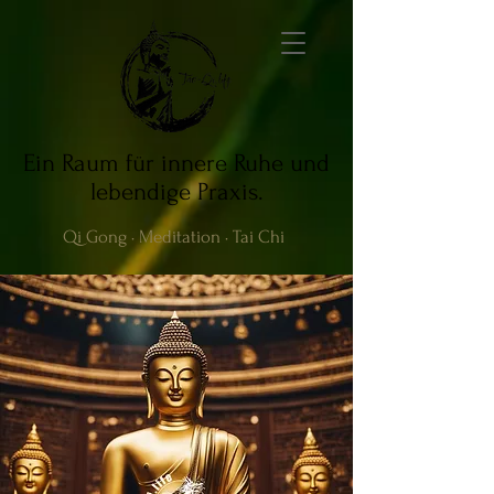
Ein Raum für innere Ruhe und
lebendige Praxis.
Qi Gong · Meditation · Tai Chi