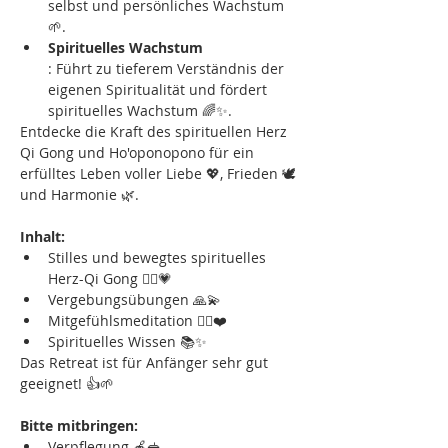
selbst und persönliches Wachstum 
🌱.
Spirituelles Wachstum
: Führt zu tieferem Verständnis der 
eigenen Spiritualität und fördert 
spirituelles Wachstum 🌈✨.
Entdecke die Kraft des spirituellen Herz 
Qi Gong und Ho'oponopono für ein 
erfülltes Leben voller Liebe 💖, Frieden 🕊️ 
und Harmonie 🌿.
Inhalt:
Stilles und bewegtes spirituelles 
Herz-Qi Gong 🧘‍♂️💗
Vergebungsübungen 🙏💫
Mitgefühlsmeditation 🧘‍♀️❤️
Spirituelles Wissen 📚✨
Das Retreat ist für Anfänger sehr gut 
geeignet! 👍🌱
Bitte mitbringen:
Verpflegung 🍎🥪