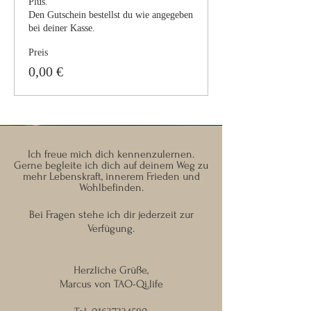
Plus.

Den Gutschein bestellst du wie angegeben 
Preis
0,00 €
Ich freue mich dich kennenzulernen.
Gerne begleite ich dich auf deinem Weg zu
mehr Lebenskraft, innerem Frieden und
Wohlbefinden.
Bei Fragen stehe ich dir jederzeit zur
Verfügung.
Herzliche Grüße,
Marcus von TAO-Qi.life