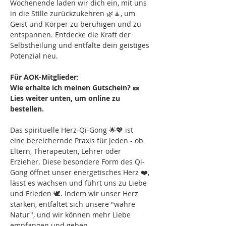
Wochenende laden wir dich ein, mit uns 
in die Stille zurückzukehren 🌿🧘, um 
Geist und Körper zu beruhigen und zu 
entspannen. Entdecke die Kraft der 
Selbstheilung und entfalte dein geistiges 
Potenzial neu.
Für AOK-Mitglieder:
Wie erhalte ich meinen Gutschein? 🎫 
Lies weiter unten, um online zu 
bestellen.
Das spirituelle Herz-Qi-Gong 🌟💖 ist 
eine bereichernde Praxis für jeden - ob 
Eltern, Therapeuten, Lehrer oder 
Erzieher. Diese besondere Form des Qi-
Gong öffnet unser energetisches Herz ❤️, 
lässt es wachsen und führt uns zu Liebe 
und Frieden 🕊️. Indem wir unser Herz 
stärken, entfaltet sich unsere "wahre 
Natur", und wir können mehr Liebe 
empfangen und geben.