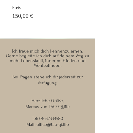
Preis
150,00 €
Ich freue mich dich kennenzulernen.
Gerne begleite ich dich auf deinem Weg zu
mehr Lebenskraft, innerem Frieden und
Wohlbefinden.
Bei Fragen stehe ich dir jederzeit zur
Verfügung.
Herzliche Grüße,
Marcus von TAO-Qi.life
Tel:
01637334580
Mail:
office@tao-qi.life