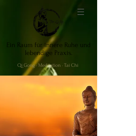
Ein Raum für innere Ruhe und
lebendige Praxis.
Qi Gong · Meditation · Tai Chi