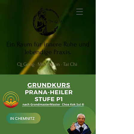
Ein Raum für innere Ruhe und
lebendige Praxis.
Qi Gong · Meditation · Tai Chi