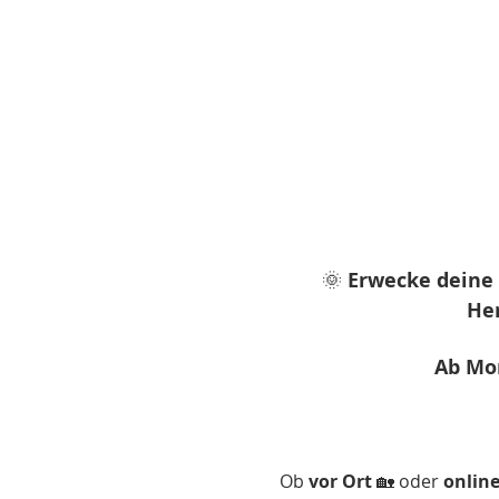
🌞
 Erwecke deine 
He
Ab Mon
Ob 
vor Ort
 🏡 oder 
onlin