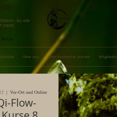
tation - so, wie
n passt.
 Tai Chi
diathek
Über uns
Jetzt kostenfrei starten
Mitgliedsc
.!
  |  
Vor-Ort und Online
Qi-Flow-
 Kurse 8