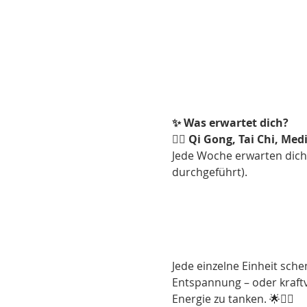
✨ Was erwartet dich?
🧘‍♂️ Qi Gong, Tai Chi, Me
Jede Woche erwarten dich 
durchgeführt).
Jede einzelne Einheit sch
Entspannung – oder kraftv
Energie zu tanken. 🌟🧘‍♀️