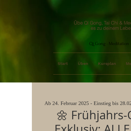
Übe Qi Gong, Tai Chi & Medi
es zu deinem Lebe
Qi Gong · Meditation ·
Start
Üben
Kursplan
Me
Ab 24. Februar 2025 - Einstieg bis 28.02
🌼 Frühjahrs-
Exklusiv: ALLE