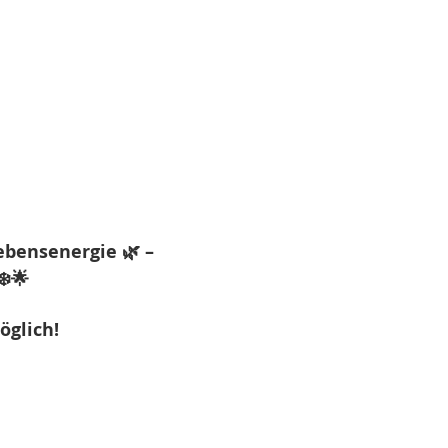
ebensenergie 🌿 – 
️🌟
öglich!