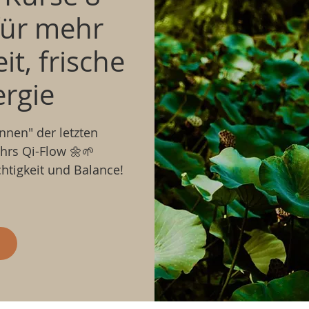
für mehr
it, frische
rgie
innen" der letzten
rs Qi-Flow 🌼🌱
chtigkeit und Balance!