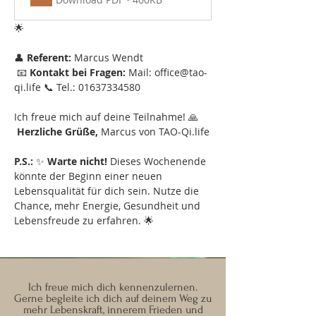
🌟
👤 
Referent:
 Marcus Wendt
 📧 
Kontakt bei Fragen:
 Mail: office@tao-
qi.life 📞 Tel.: 01637334580
Ich freue mich auf deine Teilnahme! 🙏
Herzliche Grüße,
 Marcus von TAO-Qi.life
P.S.:
 ✨ 
Warte nicht!
 Dieses Wochenende 
könnte der Beginn einer neuen 
Lebensqualität für dich sein. Nutze die 
Chance, mehr Energie, Gesundheit und 
Lebensfreude zu erfahren. 🌟
Ich freue mich dich kennenzulernen.
Gerne begleite ich dich auf deinem Weg zu
mehr Lebenskraft, innerem Frieden und