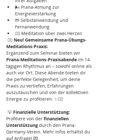
ihrer Aufgaben
🌬️ Prana-Atmung zur 
Energieverstärkung
🤲 Selbstanwendung und 
Fernanwendung
🧘‍♀️ Meditation über zwei Herzen
 🧘‍♂️ 
Neu! Gemeinsame Prana-Übungs-
Meditations-Praxis:
Ergänzend zum Seminar bieten wir 
Prana-Meditations-Praxisabende
 im 14-
tägigen Rhythmus an – sowohl online als 
auch vor Ort. Diese Abende bieten dir 
die perfekte Gelegenheit, um deine 
Praxis zu vertiefen, Erfahrungen 
auszutauschen und von der kollektiven 
Energie zu profitieren. ✨🧘‍♂️
 💡 
Finanzielle Unterstützung:
Profitiere von der 
finanziellen 
Unterstützung
 durch den Prana-
Germany-Verein. Mehr Infos erhältst du 
auf Anfrage! 💌