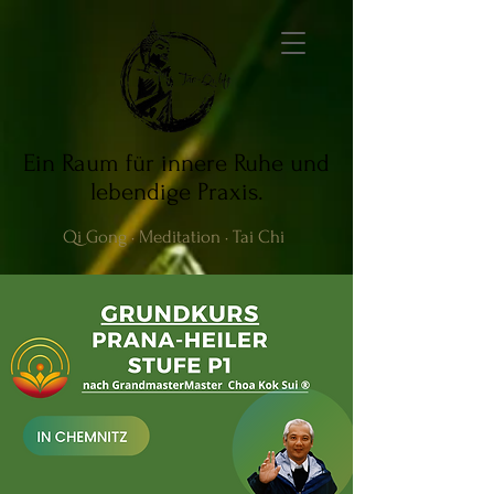
Ein Raum für innere Ruhe und
lebendige Praxis.
Qi Gong · Meditation · Tai Chi