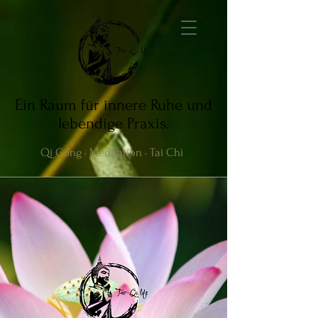
Ein Raum für innere Ruhe und
lebendige Praxis.
Qi Gong · Meditation · Tai Chi