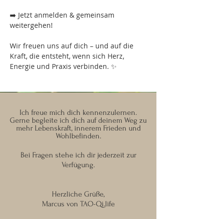
➡️ Jetzt anmelden & gemeinsam 
weitergehen!
Wir freuen uns auf dich – und auf die 
Kraft, die entsteht, wenn sich Herz, 
Energie und Praxis verbinden. ✨
Ich freue mich dich kennenzulernen.
Gerne begleite ich dich auf deinem Weg zu
mehr Lebenskraft, innerem Frieden und
Wohlbefinden.
Bei Fragen stehe ich dir jederzeit zur
Verfügung.
Herzliche Grüße,
Marcus von TAO-Qi.life