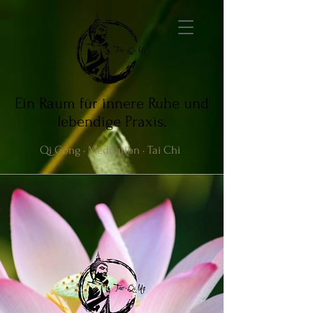
Ein Raum für innere Ruhe und
lebendige Praxis.
Qi Gong · Meditation · Tai Chi