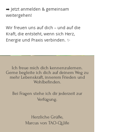
➡️ Jetzt anmelden & gemeinsam 
weitergehen!
Wir freuen uns auf dich – und auf die 
Kraft, die entsteht, wenn sich Herz, 
Energie und Praxis verbinden. ✨
Ich freue mich dich kennenzulernen.
Gerne begleite ich dich auf deinem Weg zu
mehr Lebenskraft, innerem Frieden und
Wohlbefinden.
Bei Fragen stehe ich dir jederzeit zur
Verfügung.
Herzliche Grüße,
Marcus von TAO-Qi.life