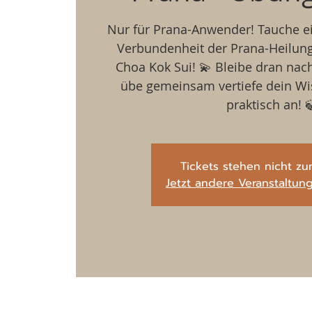
Nur für Prana-Anwender! Tauche e
Verbundenheit der Prana-Heilun
Choa Kok Sui! 💫 Bleibe dran nac
übe gemeinsam vertiefe dein W
praktisch an! 
Tickets stehen nicht zu
Jetzt andere Veranstaltu