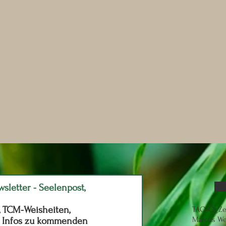
wsletter - Seelenpost,
, TCM-Weisheiten,
TAO-Qi Z
Marcus W
e Infos zu kommenden