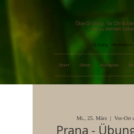
Übe Qi Gong, Tai Chi & Medi
es zu deinem Lebe
Qi Gong · Meditation ·
Start
Üben
Kursplan
Me
Mi., 25. März
  |  
Vor-Ort 
Prana - Übun