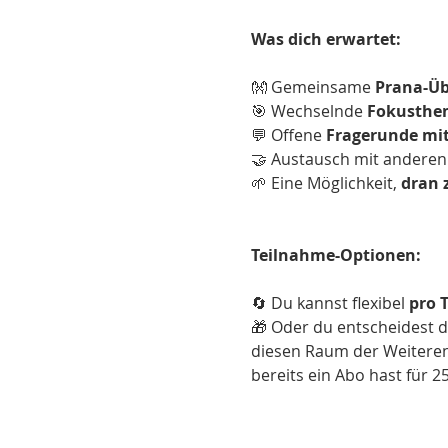
Was dich erwartet:
👐 Gemeinsame 
Prana-Üb
🎯 Wechselnde 
Fokusthe
💬 Offene 
Fragerunde mi
🤝 Austausch mit andere
🌱 Eine Möglichkeit, 
dran 
Teilnahme-Optionen:
🔄 Du kannst flexibel 
pro 
🎁 Oder du entscheidest di
diesen Raum der Weiteren
bereits ein Abo hast für 2