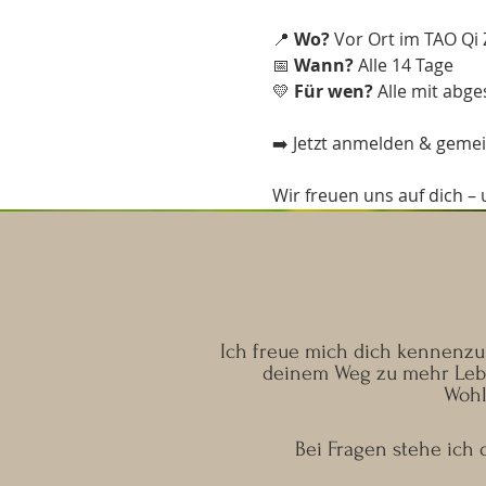
📍 
Wo?
 Vor Ort im TAO Qi
📅 
Wann?
 Alle 14 Tage
💛 
Für wen?
 Alle mit abge
➡️ Jetzt anmelden & geme
Wir freuen uns auf dich – 
Ich freue mich dich kennenzul
deinem Weg zu mehr Lebe
Wohl
Bei Fragen stehe ich d