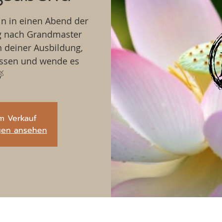
in in einen Abend der
g nach Grandmaster
h deiner Ausbildung,
issen und wende es

m Verkauf
ngen ansehen