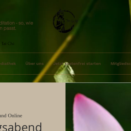
tation - so, wie
n passt.
 Tai Chi
diathek
Über uns
Jetzt kostenfrei starten
Mitgliedsc
und Online
gsabend