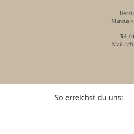
Herzl
Marcus v
Tel: 
Mail:
off
So erreichst du uns: