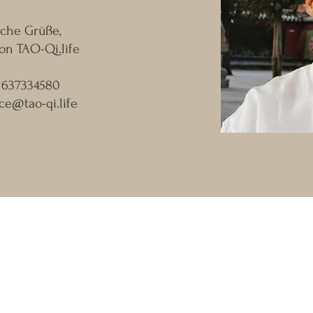
iche Grüße,
on TAO-Qi.life
01637334580
ice@tao-qi.life