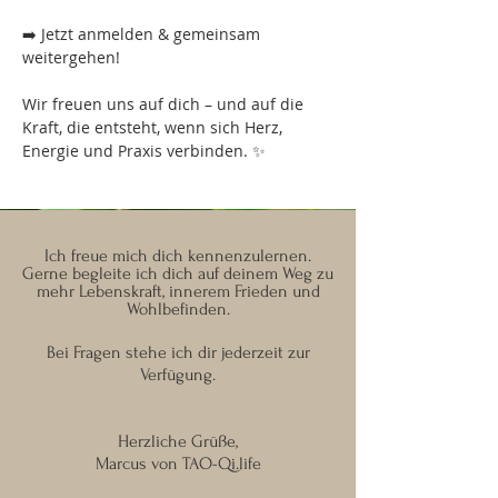
➡️ Jetzt anmelden & gemeinsam 
weitergehen!
Wir freuen uns auf dich – und auf die 
Kraft, die entsteht, wenn sich Herz, 
Energie und Praxis verbinden. ✨
Ich freue mich dich kennenzulernen.
Gerne begleite ich dich auf deinem Weg zu
mehr Lebenskraft, innerem Frieden und
Wohlbefinden.
Bei Fragen stehe ich dir jederzeit zur
Verfügung.
Herzliche Grüße,
Marcus von TAO-Qi.life