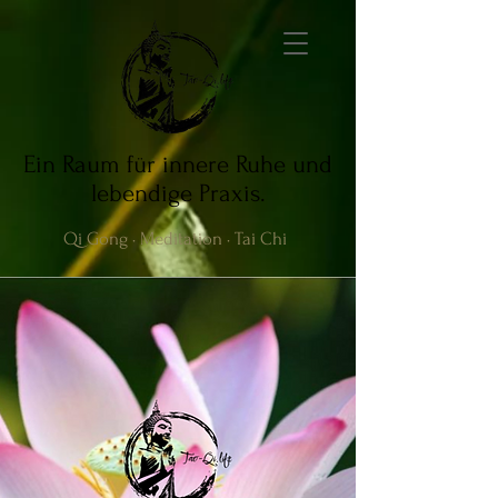
Ein Raum für innere Ruhe und
lebendige Praxis.
Qi Gong · Meditation · Tai Chi