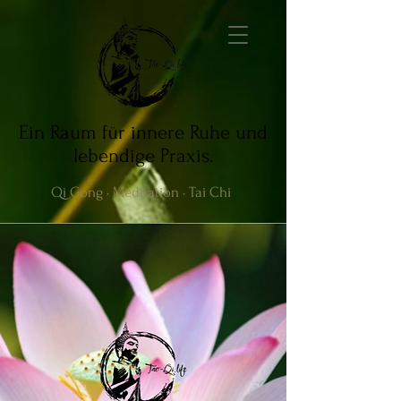
Ein Raum für innere Ruhe und
lebendige Praxis.
Qi Gong · Meditation · Tai Chi