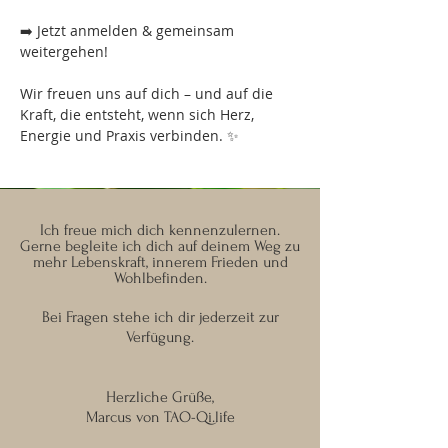
➡️ Jetzt anmelden & gemeinsam 
weitergehen!
Wir freuen uns auf dich – und auf die 
Kraft, die entsteht, wenn sich Herz, 
Energie und Praxis verbinden. ✨
Ich freue mich dich kennenzulernen.
Gerne begleite ich dich auf deinem Weg zu
mehr Lebenskraft, innerem Frieden und
Wohlbefinden.
Bei Fragen stehe ich dir jederzeit zur
Verfügung.
Herzliche Grüße,
Marcus von TAO-Qi.life