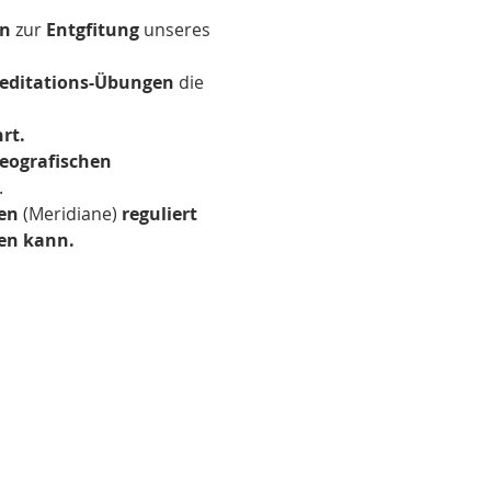
on
 zur 
Entgfitung 
unseres 
Meditations-Übungen
 die 
rt.
eografischen 
.
en
 (Meridiane) 
reguliert 
ien kann.