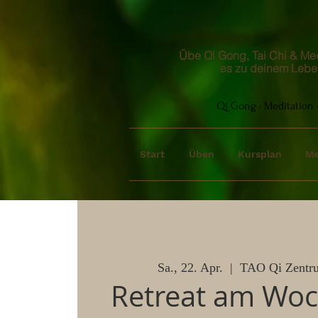
Übe Qi Gong, Tai Chi & Medi
es zu deinem Lebe
Qi Gong · Meditation ·
Start
Üben
Kursplan
Me
Sa., 22. Apr.
  |  
TAO Qi Zentr
Retreat am Wo