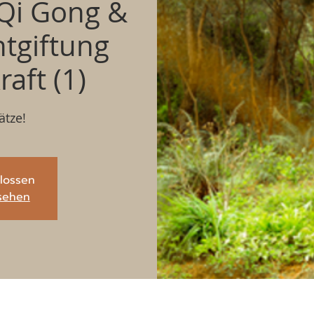
Qi Gong &
ntgiftung
aft (1)
ätze!
lossen
sehen