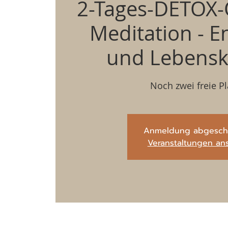
2-Tages-DETOX-
Meditation - E
und Lebenskr
Noch zwei freie Pl
Anmeldung abgesch
Veranstaltungen an