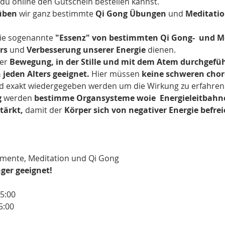
e du online den Gutschein bestellen kannst.
ben 
wir ganz bestimmte 
Qi Gong Übungen
 und 
Meditati
ie sogenannte 
"Essenz" von bestimmten Qi Gong-  und 
rs 
und 
Verbesserung unserer Energie
 dienen.
er 
Bewegung, in der Stille und mit dem Atem durchgefüh
jeden Alters geeignet. 
Hier müssen 
keine schweren chor
d exakt wiedergegeben werden um die Wirkung zu erfahren
g
 werden 
bestimme Organsysteme woie 
Energieleitbahn
tärkt,
 damit der 
Körper sich von negativer Energie befre
lemente, Meditation und Qi Gong
nger geeignet!
15:00
5:00