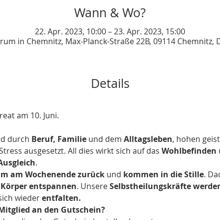
Wann & Wo?
22. Apr. 2023, 10:00 – 23. Apr. 2023, 15:00
rum in Chemnitz, Max-Planck-Straße 22B, 09114 Chemnitz, 
Details
eat am 10. Juni.
d durch 
Beruf, Familie
 und dem 
Alltagsleben
, hohen geis
ress ausgesetzt. All dies wirkt sich auf das 
Wohlbefinden
 
Ausgleich
.
am am Wochenende zurück
 und 
kommen in die Stille
. Da
 
Körper entspannen
. Unsere 
Selbstheilungskräfte werden
sich wieder 
entfalten.
itglied an den Gutschein?