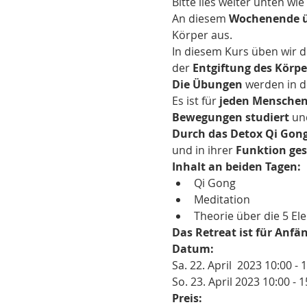
Bitte lies weiter unten wi
An diesem 
Wochenende ü
Körper aus. 
In diesem Kurs üben wir d
der 
Entgiftung des Körpe
Die Übungen
 werden in d
Es ist für
 jeden Menschen 
Bewegungen studiert
 un
Durch das Detox Qi Gon
und in ihrer 
Funktion ges
Inhalt an beiden Tagen:
Qi Gong
Meditation
Theorie über die 5 E
Das Retreat ist für Anfä
Datum:
Sa. 22. April  2023 10:00 - 
So. 23. April 2023 10:00 - 1
Preis: