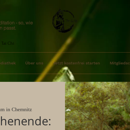
tation - so, wie
n passt.
 Tai Chi
diathek
Über uns
Jetzt kostenfrei starten
Mitgliedsc
um in Chemnitz
chenende: