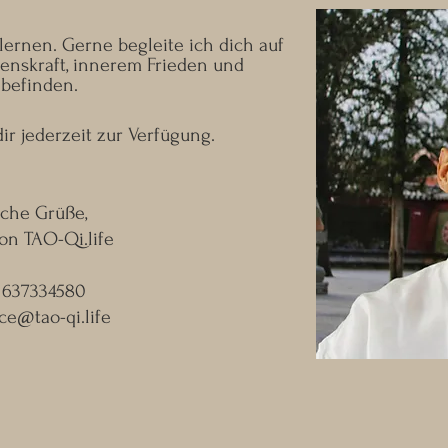
ernen. Gerne begleite ich dich auf
nskraft, innerem Frieden und
befinden.
ir jederzeit zur Verfügung.
iche Grüße,
on TAO-Qi.life
01637334580
ice@tao-qi.life