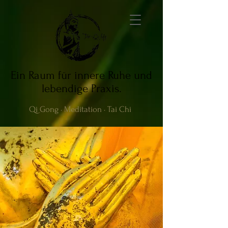
Ein Raum für innere Ruhe und
lebendige Praxis.
Qi Gong · Meditation · Tai Chi