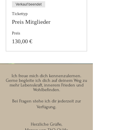
Verkauf beendet
Tickettyp
Preis Mitglieder
Preis
130,00 €
Ich freue mich dich kennenzulernen.
Gerne begleite ich dich auf deinem Weg zu
mehr Lebenskraft, innerem Frieden und
Wohlbefinden.
Bei Fragen stehe ich dir jederzeit zur
Verfügung.
Herzliche Grüße,