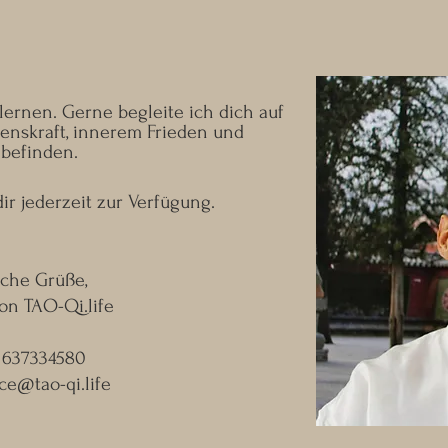
ernen. Gerne begleite ich dich auf
nskraft, innerem Frieden und
befinden.
ir jederzeit zur Verfügung.
iche Grüße,
on TAO-Qi.life
01637334580
ice@tao-qi.life