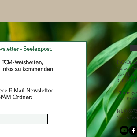
wsletter - Seelenpost,
, TCM-Weisheiten,
TAO-Qi Z
Marcus W
e Infos zu kommenden
Max-Planck
09114 Che
ere E-Mail-Newsletter
Öffnungsz
 SPAM Ordner:
Mo - Fr: 0
Tel: 01637
Mail: offic