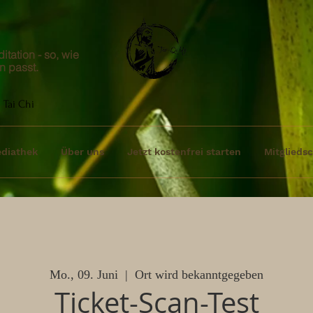
tation - so, wie
n passt.
 Tai Chi
diathek
Über uns
Jetzt kostenfrei starten
Mitgliedsc
Mo., 09. Juni
  |  
Ort wird bekanntgegeben
Ticket-Scan-Test