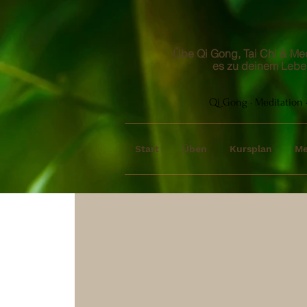
Übe Qi Gong, Tai Chi & Medi
es zu deinem Lebe
Qi Gong · Meditation ·
Start
Üben
Kursplan
Me