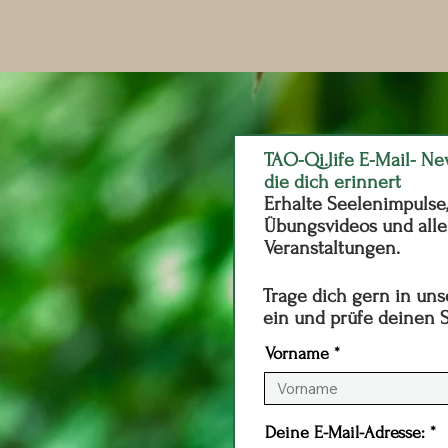
TAO-Qi.life E-Mail- Ne
die dich erinnert
Erhalte Seelenimpulse
Übungsvideos und all
Veranstaltungen.
Trage dich gern in uns
ein und prüfe deinen
Vorname
Deine E-Mail-Adresse: