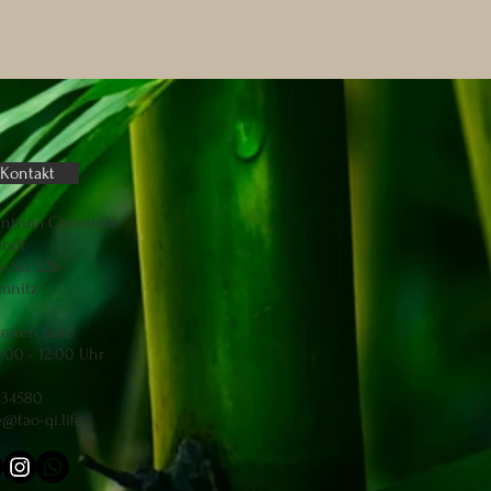
Kontakt
entrum Chemnitz
endt
-Str. 22b
mnitz
eiten Büro
8:00 - 12:00 Uhr
334580
e@tao-qi.life