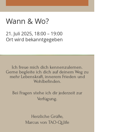
Wann & Wo?
21. Juli 2025, 18:00 – 19:00
Ort wird bekanntgegeben
Ich freue mich dich kennenzulernen.
Gerne begleite ich dich auf deinem Weg zu
mehr Lebenskraft, innerem Frieden und
Wohlbefinden.
Bei Fragen stehe ich dir jederzeit zur
Verfügung.
Herzliche Grüße,
Marcus von TAO-Qi.life