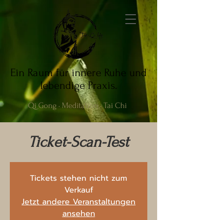
Ein Raum für innere Ruhe und
lebendige Praxis.
Qi Gong · Meditation · Tai Chi
Ticket-Scan-Test
Tickets stehen nicht zum
Verkauf
Jetzt andere Veranstaltungen
ansehen