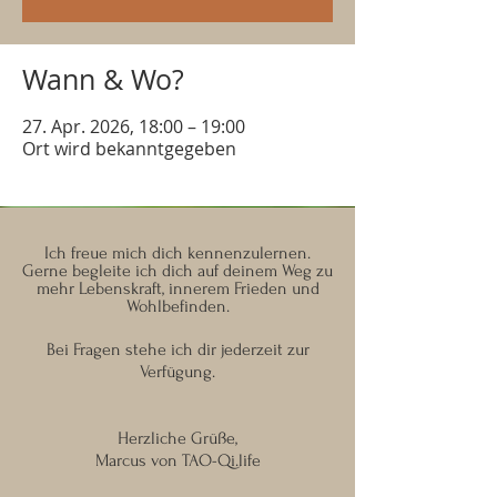
Wann & Wo?
27. Apr. 2026, 18:00 – 19:00
Ort wird bekanntgegeben
Ich freue mich dich kennenzulernen.
Gerne begleite ich dich auf deinem Weg zu
mehr Lebenskraft, innerem Frieden und
Wohlbefinden.
Bei Fragen stehe ich dir jederzeit zur
Verfügung.
Herzliche Grüße,
Marcus von TAO-Qi.life