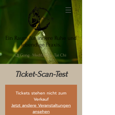
Ein Raum für innere Ruhe und
lebendige Praxis.
Qi Gong · Meditation · Tai Chi
Ticket-Scan-Test
Tickets stehen nicht zum
Verkauf
Jetzt andere Veranstaltungen
ansehen