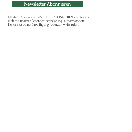
Newsletter Abonnieren
Mit dem Klick auf NEWSLETTER ABONNIEREN erklärst du
dich mit unserer
Datenschutzerklärung
einverstanden.
Du kannst deine Einwilligung jederzeit widerrufen.
Kontakt
TAO-Qi Zentrum Chemnitz
Marcus Wendt
Max-Planck-Str. 22b
09114 Chemnitz
Öffnungszeiten Büro
Mo - Fr: 08:00 - 12:00 Uhr
Tel: 01637334580
Mail: office@tao-qi.life