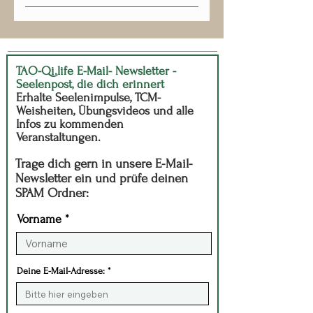
Beides. Die Praxis verbindet Körper,
Tempo.
Atem und Geist – ohne
Leistungsdruck und ohne
dogmatische Vorgaben.
TAO-Qi.life E-Mail- Newsletter -
Seelenpost, die dich erinnert
Erhalte Seelenimpulse, TCM-
Weisheiten, Übungsvideos und alle
Infos zu kommenden
Veranstaltungen.
Trage dich gern in unsere E-Mail-
Newsletter ein und prüfe deinen
SPAM Ordner:
Vorname
Deine E-Mail-Adresse: