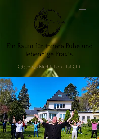
Ein Raum für innere Ruhe und
lebendige Praxis.
Qi Gong · Meditation · Tai Chi