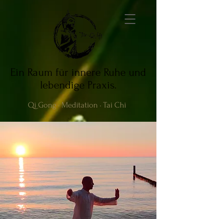
Ein Raum für innere Ruhe und
lebendige Praxis.
Qi Gong · Meditation · Tai Chi