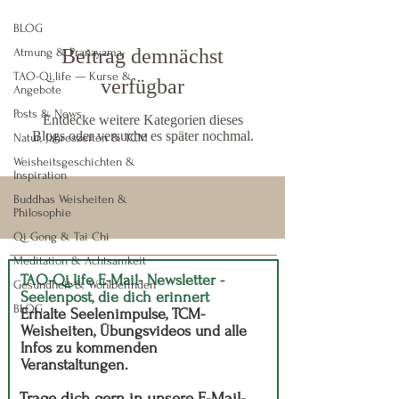
BLOG
Beitrag demnächst
Atmung & Pranayama
TAO-Qi.life — Kurse &
verfügbar
Angebote
Posts & News
Entdecke weitere Kategorien dieses
Blogs oder versuche es später nochmal.
Natur, Jahreszeiten & TCM
Weisheitsgeschichten &
Inspiration
Buddhas Weisheiten &
Philosophie
Qi Gong & Tai Chi
Meditation & Achtsamkeit
TAO-Qi.life E-Mail- Newsletter -
Gesundheit & Wohlbefinden
Seelenpost, die dich erinnert
BLOG
Erhalte Seelenimpulse, TCM-
Weisheiten, Übungsvideos und alle
Infos zu kommenden
Veranstaltungen.
Trage dich gern in unsere E-Mail-