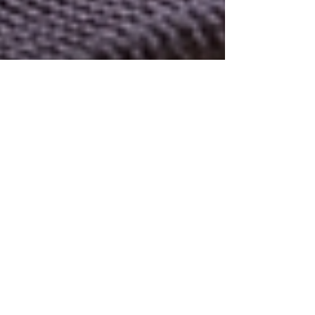
marcus wendt
11. Feb.
4 Min. Lesezeit