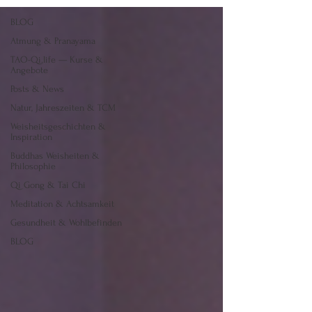
BLOG
Atmung & Pranayama
TAO-Qi.life — Kurse &
Angebote
Posts & News
Natur, Jahreszeiten & TCM
Weisheitsgeschichten &
Inspiration
Buddhas Weisheiten &
Philosophie
Qi Gong & Tai Chi
Meditation & Achtsamkeit
Gesundheit & Wohlbefinden
BLOG