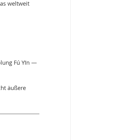
as weltweit 
lung Fú Yīn — 
ht äußere 