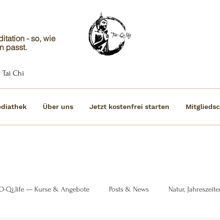
tation - so, wie
n passt.
 Tai Chi
diathek
Über uns
Jetzt kostenfrei starten
Mitgliedsc
O-Qi.life — Kurse & Angebote
Posts & News
Natur, Jahreszei