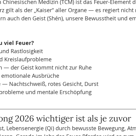
en Chinesischen Medizin (TCM) ist das Feuer-Element 
 gilt als der „Kaiser“ aller Organe — es regiert nicht
ern auch den Geist (Shén), unsere Bewusstheit und e
u viel Feuer?
und Rastlosigkeit
d Kreislaufprobleme
n — der Geist kommt nicht zur Ruhe
d emotionale Ausbrüche
— Nachtschweiß, rotes Gesicht, Durst
sprobleme und mentale Erschöpfung
g 2026 wichtiger ist als je zuvor
nst, Lebensenergie (Qi) durch bewusste Bewegung, At