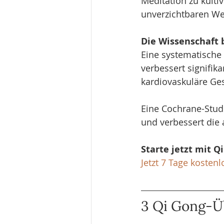
Meditation zu kulti
unverzichtbaren We
Die Wissenschaft b
Eine systematische 
verbessert signifika
kardiovaskuläre Ges
Eine Cochrane-Studi
und verbessert die
Starte jetzt mit Q
Jetzt 7 Tage kostenl
3 Qi Gong-Ü