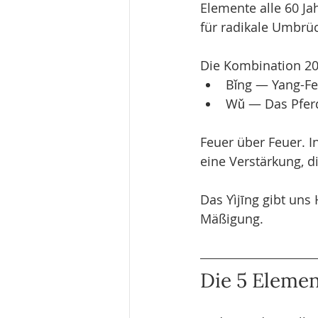
Elemente alle 60 Jah
für radikale Umbrüc
Die Kombination 20
Bǐng — Yang-Fe
Wǔ — Das Pferd 
Feuer über Feuer. 
eine Verstärkung, di
Das Yìjīng gibt un
Mäßigung.
Die 5 Eleme