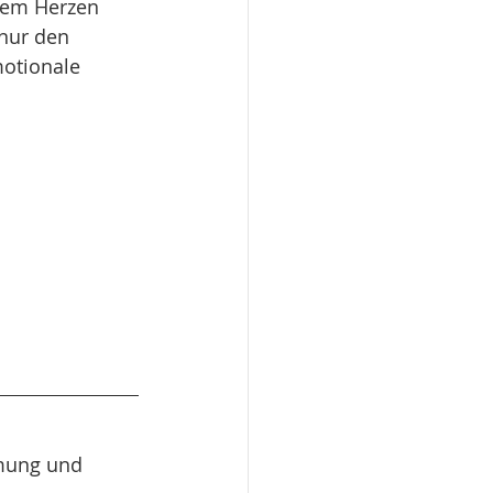
dem Herzen 
 nur den 
motionale 
mung und 