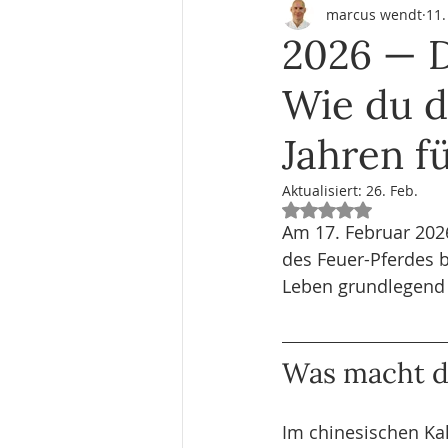
marcus wendt
11.
Weisheitsgeschichten & Inspiration
2026 — D
Wie du d
Gesundheit & Wohlbefinden
B
Jahren f
Aktualisiert:
26. Feb.
Mit NaN von 5 Ste
Am 17. Februar 2026 
des Feuer-Pferdes b
Leben grundlegend
Was macht d
Im chinesischen Kal