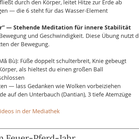
ließt durch den Körper, leitet Hitze zur Erde ab
en — die 6 steht für das Wasser-Element
ter“ — Stehende Meditation für innere Stabilität
r Bewegung und Geschwindigkeit. Diese Übung nutzt d
mitten der Bewegung.
(Mǎ Bù): Füße doppelt schulterbreit, Knie gebeugt
rper, als hieltest du einen großen Ball
schlossen
ten — lass Gedanken wie Wolken vorbeiziehen
de auf den Unterbauch (Dantian), 3 tiefe Atemzüge
ideos in der Mediathek
m Feuer-Pferd-Jahr