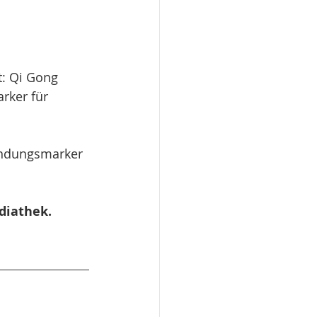
t: Qi Gong 
rker für 
zündungsmarker 
ediathek.