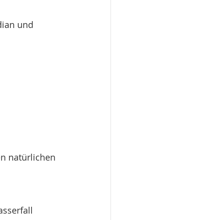
dian und 
n natürlichen 
sserfall