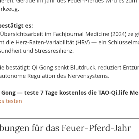
vieren. Gerade im Jahr des Feuer-Pferdes wird es zum 
rkzeug.
estätigt es:
Übersichtsarbeit im Fachjournal Medicine (2024) zeig
nt die Herz-Raten-Variabilität (HRV) — ein Schlüsselma
undheit und Stressresilienz.
e bestätigt: Qi Gong senkt Blutdruck, reduziert Ent
 autonome Regulation des Nervensystems.
i Gong — teste 7 Tage kostenlos die TAO-Qi.life M
os testen
bungen für das Feuer-Pferd-Jahr