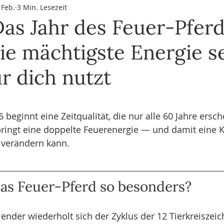
 Feb.
3 Min. Lesezeit
Buddhas Weisheiten & Philosophie
Qi Gong & Tai Chi
M
as Jahr des Feuer-Pferd
ie mächtigste Energie se
LOG
ür dich nutzt
rnen bewertet.
beginnt eine Zeitqualität, die nur alle 60 Jahre ersche
ringt eine doppelte Feuerenergie — und damit eine Kr
 verändern kann.
as Feuer-Pferd so besonders?
ender wiederholt sich der Zyklus der 12 Tierkreiszeic