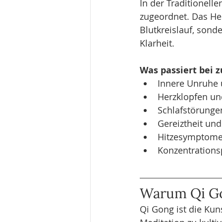
In der Traditionell
zugeordnet. Das Herz
Blutkreislauf, sond
Klarheit.
Was passiert bei z
Innere Unruhe 
Herzklopfen un
Schlafstörunge
Gereiztheit un
Hitzesymptome 
Konzentration
Warum Qi Gon
Qi Gong ist die Ku