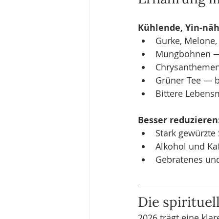
Kühlende, Yin-näh
Gurke, Melone,
Mungbohnen — k
Chrysanthemen-
Grüner Tee — b
Bittere Lebensm
Besser reduzieren
Stark gewürzte S
Alkohol und Ka
Gebratenes und
Die spiritue
2026 trägt eine kla