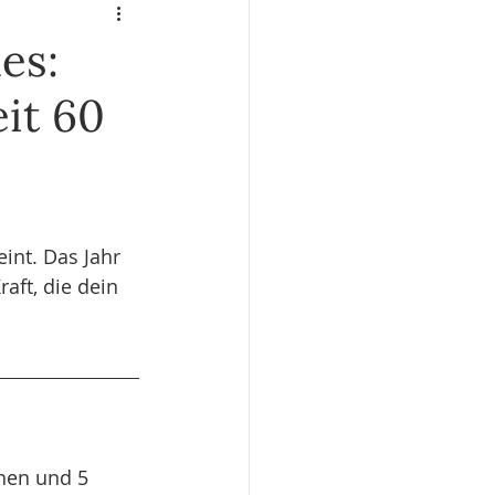
editation & Achtsamkeit
es:
it 60
int. Das Jahr 
aft, die dein 
hen und 5 