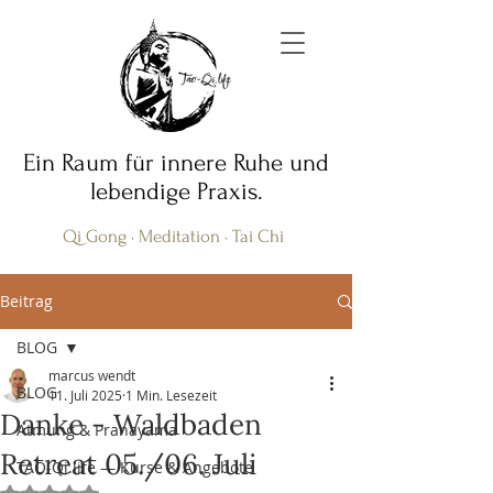
Ein Raum für innere Ruhe und
lebendige Praxis.
Qi Gong · Meditation · Tai Chi
Beitrag
BLOG
marcus wendt
BLOG
11. Juli 2025
1 Min. Lesezeit
Danke - Waldbaden
Atmung & Pranayama
Retreat 05./06. Juli
TAO-Qi.life — Kurse & Angebote
Mit NaN von 5 Sternen bewertet.