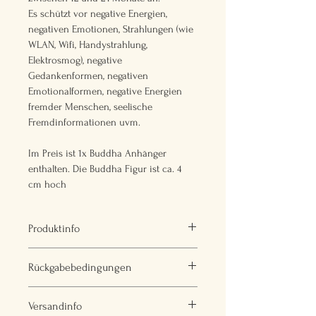
Es schützt vor negative Energien, 
negativen Emotionen, Strahlungen (wie 
WLAN, Wifi, Handystrahlung, 
Elektrosmog), negative 
Gedankenformen, negativen 
Emotionalformen, negative Energien 
fremder Menschen, seelische 
Fremdinformationen uvm.
Im Preis ist 1x Buddha Anhänger 
enthalten. Die Buddha Figur ist ca. 4 
cm hoch
Produktinfo
Wir können keine 100 %-ige Wirksamkeit 
Rückgabebedingungen
gewährleisten und schließen die Haftung 
aus.
Wir bieten kein freiwilliges Rückgabe- 
Produktbild kann vom Original abweichen.
Versandinfo
oder Umtauschrecht an.