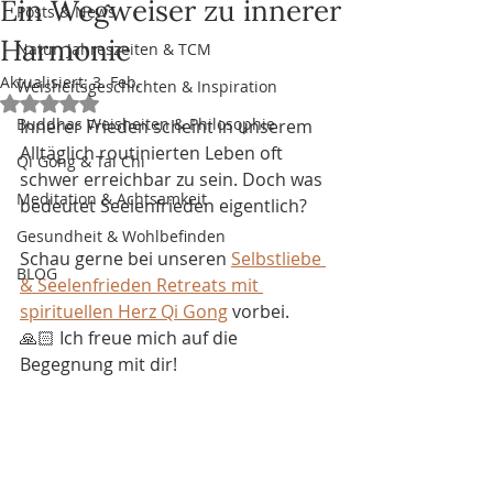
Ein Wegweiser zu innerer
Posts & News
Harmonie
Natur, Jahreszeiten & TCM
Aktualisiert:
3. Feb.
Weisheitsgeschichten & Inspiration
Mit NaN von 5 Sternen bewertet.
Buddhas Weisheiten & Philosophie
Innerer Frieden scheint in unserem 
Alltäglich routinierten Leben oft 
Qi Gong & Tai Chi
schwer erreichbar zu sein. Doch was 
Meditation & Achtsamkeit
bedeutet Seelenfrieden eigentlich? 
Gesundheit & Wohlbefinden
Schau gerne bei unseren 
Selbstliebe 
BLOG
& Seelenfrieden Retreats mit 
spirituellen Herz Qi Gong
 vorbei. 
🙏🏻 Ich freue mich auf die 
Begegnung mit dir!