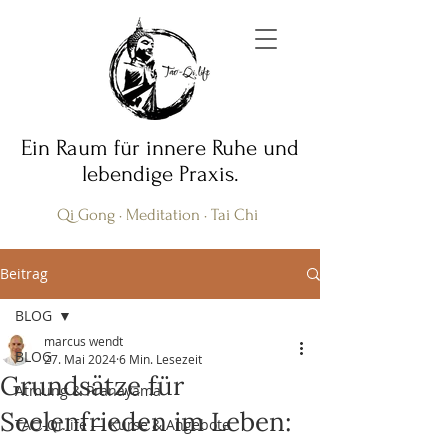
Ein Raum für innere Ruhe und
lebendige Praxis.
Qi Gong · Meditation · Tai Chi
Beitrag
BLOG
marcus wendt
BLOG
27. Mai 2024
6 Min. Lesezeit
Grundsätze für
Atmung & Pranayama
Seelenfrieden im Leben:
TAO-Qi.life — Kurse & Angebote