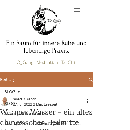
Ein Raum für innere Ruhe und
lebendige Praxis.
Qi Gong · Meditation · Tai Chi
Beitrag
BLOG
marcus wendt
BLOG
27. Juli 2022
2 Min. Lesezeit
Warmes Wasser - ein altes
Atmung & Pranayama
chinesisches Heilmittel
TAO-Qi.life — Kurse & Angebote