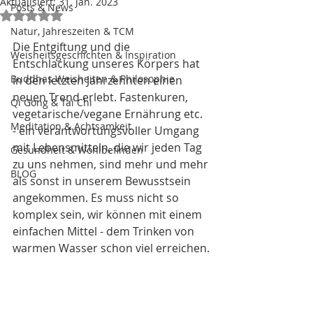
Aktualisiert:
31. Jan. 2023
Posts & News
Mit NaN von 5 Sternen bewertet.
Natur, Jahreszeiten & TCM
Die Entgiftung und die 
Weisheitsgeschichten & Inspiration
Entschlackung unseres Körpers hat 
Buddhas Weisheiten & Philosophie
in den letzten Jahrzehnten einen 
neuen Trend erlebt. Fastenkuren, 
Qi Gong & Tai Chi
vegetarische/vegane Ernährung etc. 
Meditation & Achtsamkeit
- ein verantwortungsvoller Umgang 
mit Lebensmitteln, die wir jeden Tag 
Gesundheit & Wohlbefinden
zu uns nehmen, sind mehr und mehr 
BLOG
als sonst in unserem Bewusstsein 
angekommen. Es muss nicht so 
komplex sein, wir können mit einem 
einfachen Mittel - dem Trinken von 
warmen Wasser schon viel erreichen.